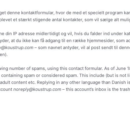
t denne kontaktformular, hvor de med et specielt program kan
vet et stærkt stigende antal kontakter, som vil sælge alt mulig
me din IP adresse midlertidigt og vil, hvis du falder ind under k
tyder, at du ikke kan få adgang til en række hjemmesider, som ad
y@koustrup.com
– som navnet antyder, vil al post sendt til denn
en).
ing number of spams, using this contact formular. As of June 18
containing spam or considered spam. This include (but is not li
ll), adult content etc. Replying in any other language than Danis
account
noreply@koustrup.com
– this account’s inbox is the tras