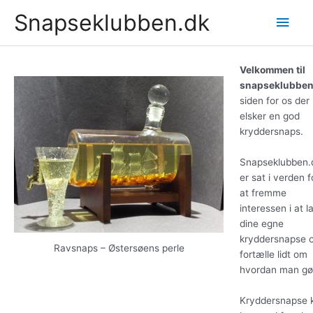
Gå
Snapseklubben.dk
Hov
til
indholdet
Velkommen til
snapseklubben
siden for os der
elsker en god
kryddersnaps.
Snapseklubben.
er sat i verden f
at fremme
interessen i at l
dine egne
kryddersnapse 
Ravsnaps – Østersøens perle
fortælle lidt om
hvordan man gø
Kryddersnapse 