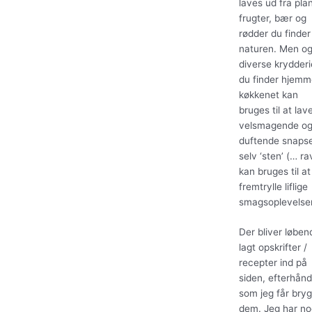
laves ud fra plan
frugter, bær og
rødder du finder 
naturen. Men o
diverse krydderi
du finder hjemm
køkkenet kan
bruges til at lav
velsmagende og
duftende snapse
selv ‘sten’ (… ra
kan bruges til at
fremtrylle liflige
smagsoplevelser
Der bliver løben
lagt opskrifter /
recepter ind på
siden, efterhån
som jeg får bry
dem. Jeg har no